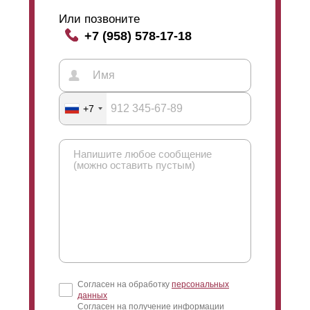
нежелательных взглядов со стороны улицы. На
картинке, расположенной выше на странице сайта,
Или позвоните
можно наглядно ознакомиться с влиянием выбора
+7 (958) 578-17-18
нахлеста на угол обзора через забор.
Просматриваемость
забора типа Жалюзи
сохраняется при любом виде нахлеста, даже в том
случае, если
ламели
располагаются встык,
+7
отсутствие нахлеста не закрывает полностью обзор
через ограждение. Угол обзора при выборе такого
варианта будет немного больше, чем при выборе
нахлеста с минимальным шагом. Таким образом,
чем больше нахлест между
ламелями
, тем угол
обзора меньше.
Нужно отметить, что угол обзора при любом выборе
нахлеста не изменяется кардинально, его
отклонения незначительны. При
расположении
ламелей
стык в стык и при
Согласен на обработку
персональных
размещении их внахлест участок остается скрыт от
данных
прохожих. Увидеть ваш участок возможно лишь в том
Согласен на получение информации