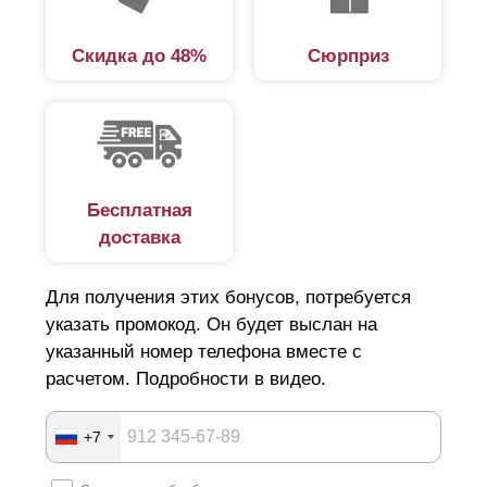
дизайнерский аспект и не является обязательным,
но в случае выбора более лаконичного вида
Скидка до 48%
Сюрприз
ограждения будет иметь эстетическое значение.
Бесплатная
доставка
Для получения этих бонусов, потребуется
указать промокод. Он будет выслан на
указанный номер телефона вместе с
расчетом. Подробности в видео.
+7