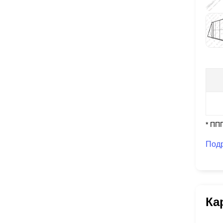
* ПП
Под
Ка