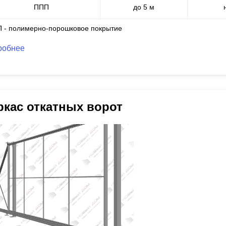
ППП
до 5 м
П - полимерно-порошковое покрытие
робнее
ркас откатных ворот