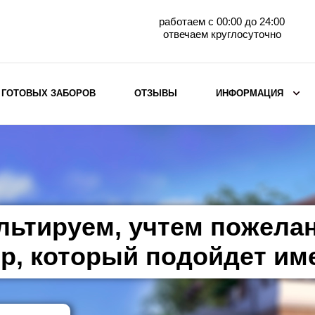
работаем с 00:00 до 24:00
отвечаем круглосуточно
 ГОТОВЫХ ЗАБОРОВ
ОТЗЫВЫ
ИНФОРМАЦИЯ
ВЫБОР ПО МАТЕРИАЛУ
Заборы с кирпичными столбами
Заборы из евроштакетника
горизонтального
льтируем, учтем пожела
Металлические заборы для дачи
Забор жалюзи с кирпичными столбами
р, который подойдет им
Металлические заборы
Металлические ограждения