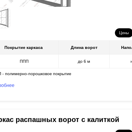
Цены
Покрытие каркаса
Длина ворот
Напо
ППП
до 6 м
П - полимерно-порошковое покрытие
робнее
ркас распашных ворот с калиткой