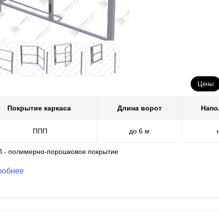
Цены
Покрытие каркаса
Длина ворот
Напо
ППП
до 6 м
П - полимерно-порошковое покрытие
робнее