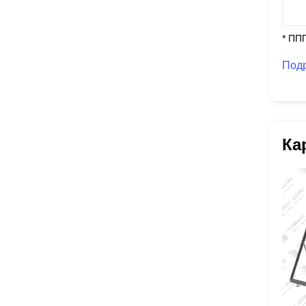
* ПП
Под
Ка