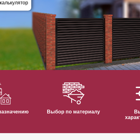
ВЫБОР ПО ХАРАКТЕРИСТИКАМ
 калькулятор
Горизонтальные заборы
Высокие заборы
Красивые, дизайнерские заборы
ВЫБОР ПО СПОСОБУ МОНТАЖА
Заборы под ключ
Готовые заборы
Комплекты заборов-лего "сделай сам"
Быстровозводимые заборы
назначению
Выбор по материалу
В
харак