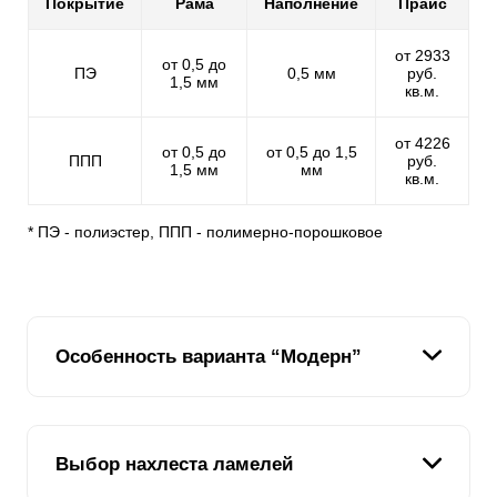
Покрытие
Рама
Наполнение
Прайс
от 2933
от 0,5 до
ПЭ
0,5 мм
руб.
1,5 мм
кв.м.
от 4226
от 0,5 до
от 0,5 до 1,5
ППП
руб.
1,5 мм
мм
кв.м.
* ПЭ - полиэстер, ППП - полимерно-порошковое
Особенность варианта “Модерн”
Этот вариант забора одинаково выглядит с обеих
Выбор нахлеста ламелей
сторон - как со стороны улицы, так и со стороны