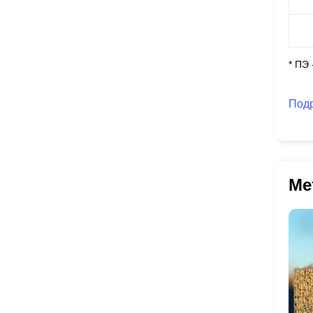
* ПЭ
Под
Ме