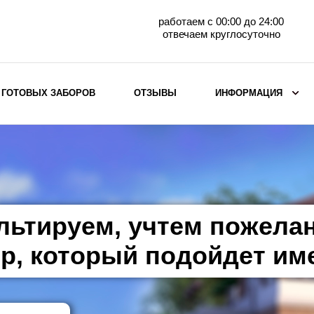
работаем с 00:00 до 24:00
отвечаем круглосуточно
 ГОТОВЫХ ЗАБОРОВ
ОТЗЫВЫ
ИНФОРМАЦИЯ
ВЫБОР ПО МАТЕРИАЛУ
Заборы с кирпичными столбами
Заборы из евроштакетника
горизонтального
льтируем, учтем пожела
Металлические заборы для дачи
Забор жалюзи с кирпичными столбами
р, который подойдет им
Металлические заборы
Металлические ограждения