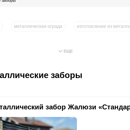
е заборы
металлическая ограда
изготовление из металл
ЕЩЕ
аллические заборы
таллический забор Жалюзи «Станда