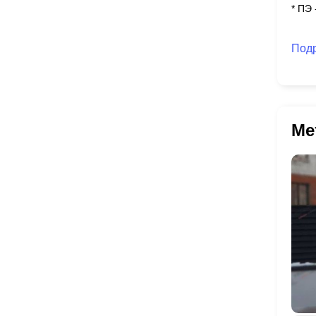
* ПЭ
Под
Ме