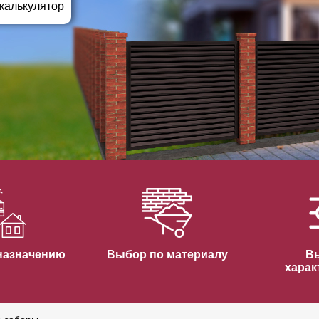
ВЫБОР ПО ХАРАКТЕРИСТИКАМ
 калькулятор
Горизонтальные заборы
Высокие заборы
Красивые, дизайнерские заборы
ВЫБОР ПО СПОСОБУ МОНТАЖА
Заборы под ключ
Готовые заборы
Комплекты заборов-лего "сделай сам"
Быстровозводимые заборы
назначению
Выбор по материалу
В
харак