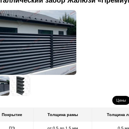
таллический забор Жалюзи «Премиу
Цены
Покрытие
Толщина рамы
Толщина 
ПЭ
от 0,5 до 1,5 мм
0,5 м