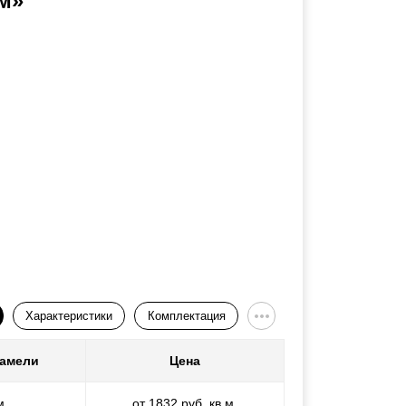
м»
Характеристики
Комплектация
ламели
Цена
м
от 1832 руб. кв.м.