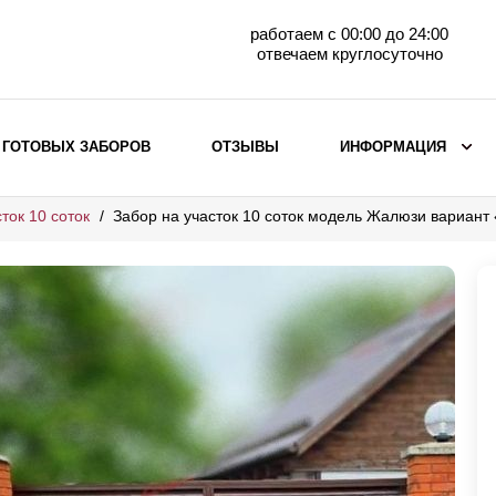
работаем с 00:00 до 24:00
отвечаем круглосуточно
 ГОТОВЫХ ЗАБОРОВ
ОТЗЫВЫ
ИНФОРМАЦИЯ
ток 10 соток
Забор на участок 10 соток модель Жалюзи вариант
ВЫБОР ПО МАТЕРИАЛУ
Заборы с кирпичными столбами
Заборы из евроштакетника
горизонтального
Металлические заборы для дачи
Забор жалюзи с кирпичными столбами
Металлические заборы
Металлические ограждения