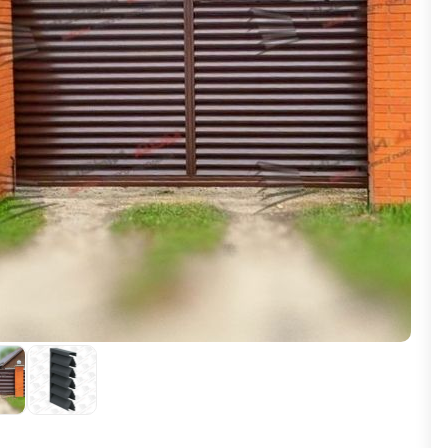
ВЫБОР ПО ХАРАКТЕРИСТИКАМ
Горизонтальные заборы
Высокие заборы
Красивые, дизайнерские заборы
ВЫБОР ПО СПОСОБУ МОНТАЖА
Заборы под ключ
Готовые заборы
Комплекты заборов-лего "сделай сам"
Быстровозводимые заборы