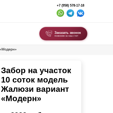
+7 (958) 578-17-18
Заказать звонок
позвоним за наш счет
 «Модерн»
ВЫБОР ПО ТИПУ
Модульные заборы и ограждения
Забор на участок
Комбинированные заборы
Секционные заборы
10 соток модель
Жалюзи вариант
ВОРОТА И КАЛИТКИ
«Модерн»
Ворота откатные
Ворота распашные
Ворота складные гармошка