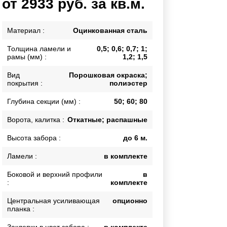
от 2933 руб. за кв.м.
Каркасы ворот
Калитки
Материал :
Оцинкованная сталь
Входные группы
Толщина ламели и
0,5; 0,6; 0,7; 1;
рамы (мм) :
1,2; 1,5
ВСЕ ДЛЯ ЗАБОРА
Вид
Порошковая окраска;
покрытия :
полиэстер
Панели для забора
Глубина секции (мм) :
50; 60; 80
Ворота, калитка :
Откатные; распашные
Высота забора :
до 6 м.
Ламели :
в комплекте
Боковой и верхний профили
в
:
комплекте
Центральная усиливающая
опционно
планка :