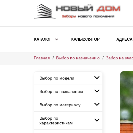
КАТАЛОГ
КАЛЬКУЛЯТОР
АДРЕСА
Главная
Выбор по назначению
Забор на учас
ВЫБОР ПО МОДЕЛИ
Заборы Ранчо
Выбор по модели
Заборы Хай-тек
Заборы Классика
Выбор по назначению
Заборы Ранчо
Заборы Жалюзи
Заборы Хай-тек
Выбор по материалу
Заборы и ограждения для
Заборы Классика
детских садов
ВЫБОР ПО НАЗНАЧЕНИЮ
Заборы Жалюзи
Выбор по
Заборы с кирпичными столбами
Заборы для дачи
характеристикам
Заборы и ограждения для детских
Заборы из евроштакетника
Элитные заборы для коттеджей
садов