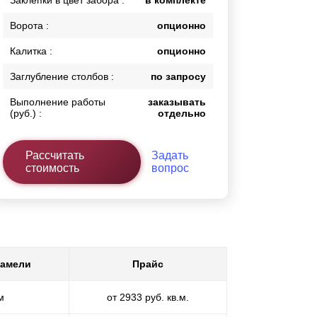
Заклепки в цвет забора :
в комплекте
Ворота :
опционно
Калитка :
опционно
Заглубление столбов :
по запросу
Выполнение работы
заказывать
(руб.) :
отдельно
Рассчитать
Задать
стоимость
вопрос
ламели
Прайс
м
от 2933 руб. кв.м.