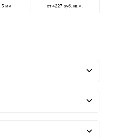
1,5 мм
от 4227 руб. кв.м.
ной, так и со стороны участка. Такой
рые желают наблюдать парадный вид с обеих
ми участками или есть необходимость
утри частной территории.
ов, которые мы создаем, то, скорее всего,
стики заборов, а именно: составляющую