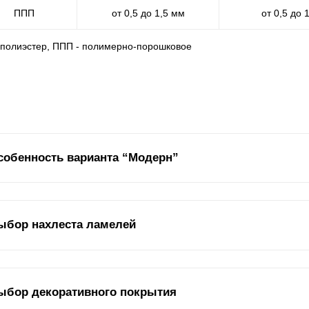
ППП
от 0,5 до 1,5 мм
от 0,5 до 
- полиэстер, ППП - полимерно-порошковое
собенность варианта “Модерн”
ная модель забора имеет одинаковый вид с двух сторон, как с улич
ыбор нахлеста ламелей
риант забора будет идеальным выбором для тех покупателей, кото
орон. Например, если забор будет устанавливаться между соседски
блюсти представительность во внешнем виде, как снаружи, так и вн
ли вы уже знакомы с карточками, описывающие другие модели забор
ыбор декоративного покрытия
 знаете, что нахлест
ламелей
оказывает влияние на две характери