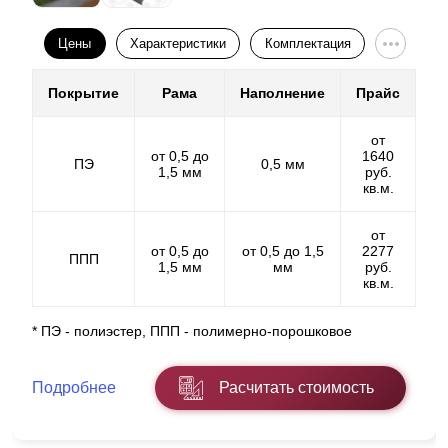
Цены
Характеристики
Комплектация
Покрытие
Рама
Наполнение
Прайс
от
от 0,5 до
1640
ПЭ
0,5 мм
1,5 мм
руб.
кв.м.
от
от 0,5 до
от 0,5 до 1,5
2277
ППП
1,5 мм
мм
руб.
кв.м.
* ПЭ - полиэстер, ППП - полимерно-порошковое
Внимательно изучив схему, можно заметить, что с
изменением угла ламели изменяется шаг пластин.
Подробнее
Расчитать стоимость
Изменение угла влияет на число ламелей в
конструкции: чем ближе друг к другу расположены
пластины, тем больше их количество и,