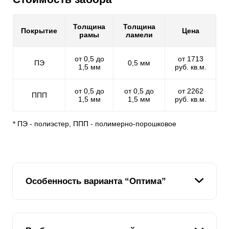
Толщина
Толщина
Покрытие
Цена
рамы
ламели
от 0,5 до
от 1713
ПЭ
0,5 мм
1,5 мм
руб. кв.м.
от 0,5 до
от 0,5 до
от 2262
ППП
1,5 мм
1,5 мм
руб. кв.м.
* ПЭ - полиэстер, ППП - полимерно-порошковое
Особенность варианта “Оптима”
Главной фишкой наших жалюзи - является схожесть