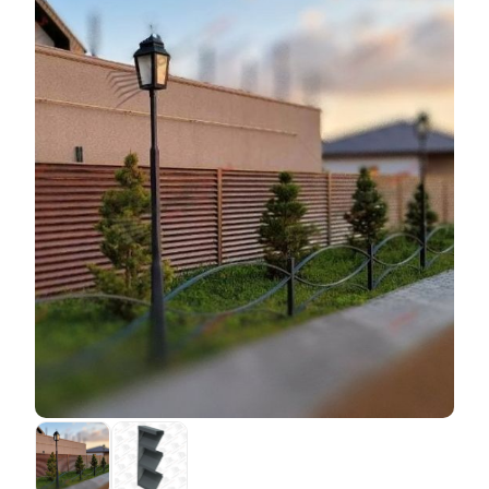
Разница заключается в том, что первый способ
укрепления применяется ещё в начале
изготовления, а именно при производстве листов
стали, в то время как второй вариант защитного
покрытия наносится уже на готовую
ламель.
Полиэстер
наносит производитель листов
стали, а мы занимаемся исключительно нанесением
порошка на пластины, что ведёт к некоторым
особенностям и порой осложнениям в работе.
Например, первый тип покрытия означает, что
внешний вид заготовки уже готов, поэтому при
дальнейшей работе с материалом нужно быть
предельно аккуратным. Так, мы не можем проводить
некоторые манипуляции с заготовкой, чтобы
улучшить заготовку и скорость сборки, однако это
никак не влияет на качество. При выборе метода
важно, помнить, что
полиэстер
дешевле в
производстве, но дороже при установке конструкции
.