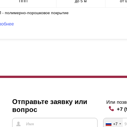
ППП
до 5 м
от 
П - полимерно-порошковое покрытие
робнее
Отправьте заявку или
Или позв
вопрос
+7 (
+7