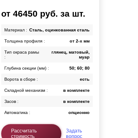
Каркасы ворот
от 46450 руб. за шт.
Калитки
Входные группы
Материал :
Сталь, оцинкованная сталь
Толщина профиля :
от 2-х мм
ВСЕ ДЛЯ ЗАБОРА
Тип окраса рамы
глянец, матовый,
Панели для забора
:
муар
Глубина секции (мм) :
50; 60; 80
Ворота в сборе :
есть
Складной механизм :
в комплекте
Засов :
в комплекте
Автоматика :
опционно
Рассчитать
Задать
стоимость
вопрос