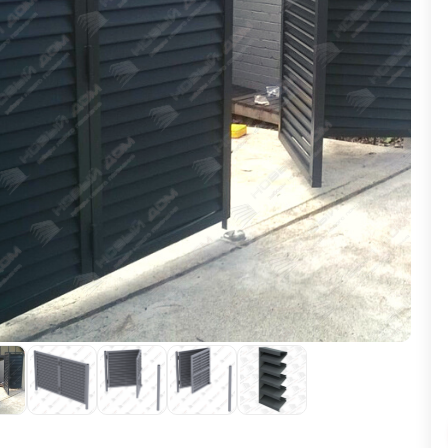
ВЫБОР ПО ХАРАКТЕРИСТИКАМ
Горизонтальные заборы
Высокие заборы
Красивые, дизайнерские заборы
ВЫБОР ПО СПОСОБУ МОНТАЖА
Заборы под ключ
Готовые заборы
Комплекты заборов-лего "сделай сам"
Быстровозводимые заборы