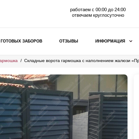
работаем с 00:00 до 24:00
отвечаем круглосуточно
 ГОТОВЫХ ЗАБОРОВ
ОТЗЫВЫ
ИНФОРМАЦИЯ
гармошка
Складные ворота гармошка с наполнением жалюзи «П
ВЫБОР ПО МАТЕРИАЛУ
Заборы с кирпичными столбами
Заборы из евроштакетника
горизонтального
Металлические заборы для дачи
Забор жалюзи с кирпичными столбами
Металлические заборы
Металлические ограждения