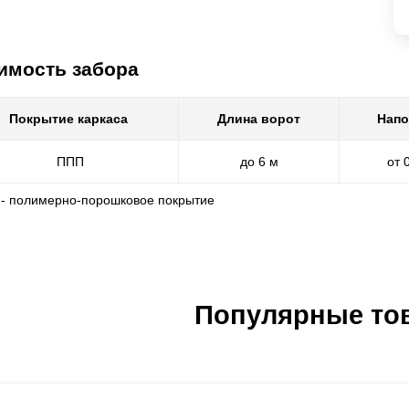
имость забора
Покрытие каркаса
Длина ворот
Напо
ППП
до 6 м
от 
 - полимерно-порошковое покрытие
Популярные то