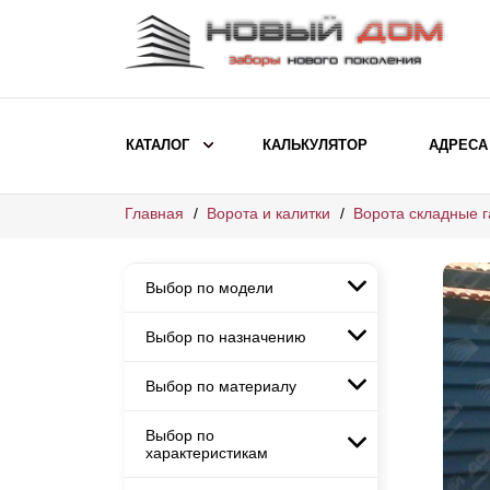
КАТАЛОГ
КАЛЬКУЛЯТОР
АДРЕСА
Главная
Ворота и калитки
Ворота складные 
ВЫБОР ПО МОДЕЛИ
Заборы Ранчо
Выбор по модели
Заборы Хай-тек
Заборы Классика
Выбор по назначению
Заборы Ранчо
Заборы Жалюзи
Заборы Хай-тек
Выбор по материалу
Заборы и ограждения для
Заборы Классика
детских садов
ВЫБОР ПО НАЗНАЧЕНИЮ
Заборы Жалюзи
Выбор по
Заборы с кирпичными столбами
Заборы для дачи
характеристикам
Заборы и ограждения для детских
Заборы из евроштакетника
Элитные заборы для коттеджей
садов