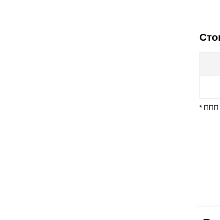
Сто
* ППП