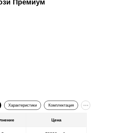
юзи Премиум
Ворота
Характеристики
Комплектация
лнение
Цена
Покр