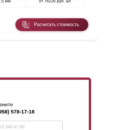
0,5 мм
от 78226 руб. шт.
* ППП - пол
Расчитать стоимость
Подробнее
оните
958) 578-17-18