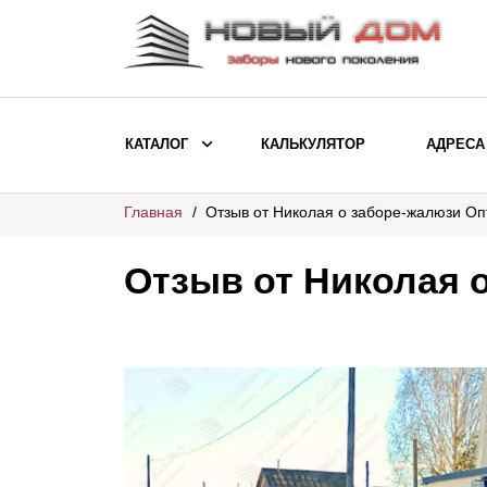
КАТАЛОГ
КАЛЬКУЛЯТОР
АДРЕСА
Главная
Отзыв от Николая о заборе-жалюзи О
ВЫБОР ПО МОДЕЛИ
Заборы Ранчо
Отзыв от Николая 
Заборы Хай-тек
Заборы Классика
Заборы Жалюзи
ВЫБОР ПО НАЗНАЧЕНИЮ
Заборы и ограждения для детских
садов