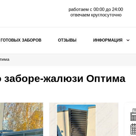
работаем с 00:00 до 24:00
отвечаем круглосуточно
 ГОТОВЫХ ЗАБОРОВ
ОТЗЫВЫ
ИНФОРМАЦИЯ
птима
ВЫБОР ПО МАТЕРИАЛУ
Заборы с кирпичными столбами
о заборе-жалюзи Оптима
Заборы из евроштакетника
горизонтального
Металлические заборы для дачи
Забор жалюзи с кирпичными столбами
Металлические заборы
Металлические ограждения