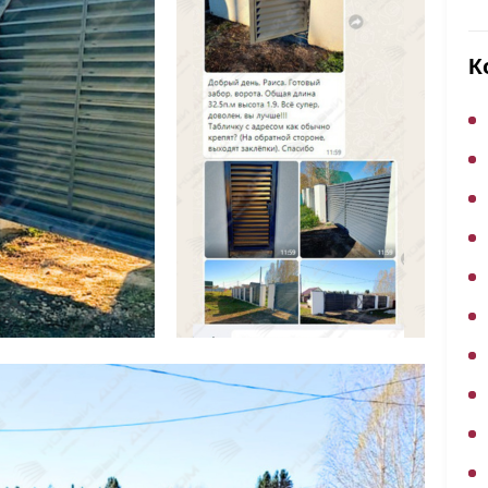
ВЫБОР ПО ХАРАКТЕРИСТИКАМ
Горизонтальные заборы
К
Высокие заборы
Красивые, дизайнерские заборы
ВЫБОР ПО СПОСОБУ МОНТАЖА
Заборы под ключ
Готовые заборы
Комплекты заборов-лего "сделай сам"
Быстровозводимые заборы