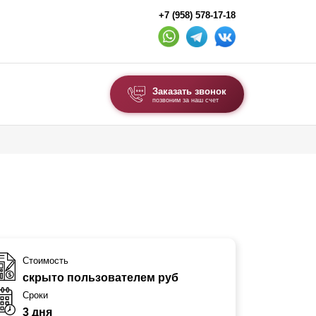
+7 (958) 578-17-18
Заказать звонок
позвоним за наш счет
ВЫБОР ПО ТИПУ
Модульные заборы и ограждения
Комбинированные заборы
Секционные заборы
ВОРОТА И КАЛИТКИ
Стоимость
скрыто пользователем руб
Ворота откатные
Сроки
Ворота распашные
3 дня
Ворота складные гармошка