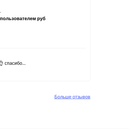
ь
 пользователем руб
 спасибо...
Добрый день
Читать вес
Больше отзывов