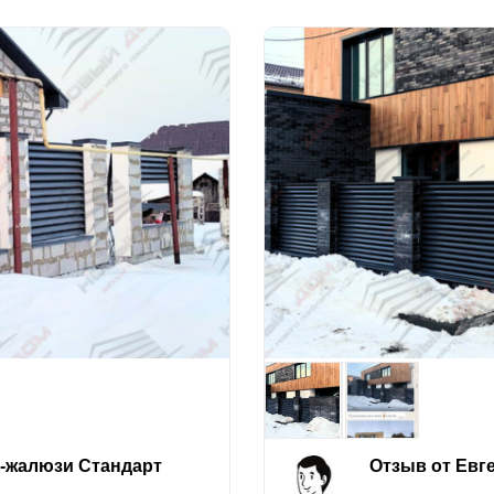
е-жалюзи Стандарт
Отзыв от Евг