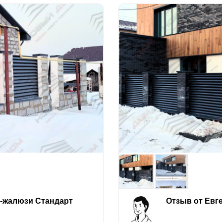
е-жалюзи Стандарт
Отзыв от Евг