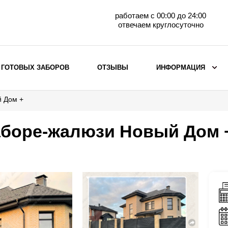
работаем с 00:00 до 24:00
отвечаем круглосуточно
 ГОТОВЫХ ЗАБОРОВ
ОТЗЫВЫ
ИНФОРМАЦИЯ
й Дом +
ВЫБОР ПО МАТЕРИАЛУ
Заборы с кирпичными столбами
аборе-жалюзи Новый Дом 
Заборы из евроштакетника
горизонтального
Металлические заборы для дачи
Забор жалюзи с кирпичными столбами
Металлические заборы
Металлические ограждения