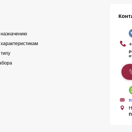
Конт
 назначению
+
 характеристикам
р
 типу
о
абора
n
Н
П