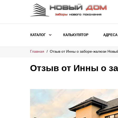
КАТАЛОГ
КАЛЬКУЛЯТОР
АДРЕСА
Главная
Отзыв от Инны о заборе-жалюзи Новы
ВЫБОР ПО МОДЕЛИ
Заборы Ранчо
Отзыв от Инны о з
Заборы Хай-тек
Заборы Классика
Заборы Жалюзи
ВЫБОР ПО НАЗНАЧЕНИЮ
Заборы и ограждения для детских
садов