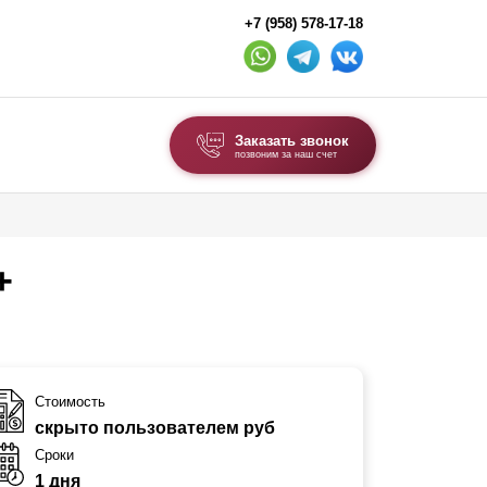
+7 (958) 578-17-18
Заказать звонок
позвоним за наш счет
ВЫБОР ПО ТИПУ
Модульные заборы и ограждения
+
Комбинированные заборы
Секционные заборы
ВОРОТА И КАЛИТКИ
Стоимость
скрыто пользователем руб
Ворота откатные
Сроки
Ворота распашные
1 дня
Ворота складные гармошка