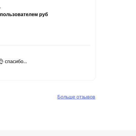
ь
 пользователем руб
 спасибо...
Добрый день
Читать вес
Больше отзывов