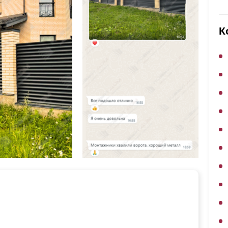
ВЫБОР ПО ХАРАКТЕРИСТИКАМ
Горизонтальные заборы
К
Высокие заборы
Красивые, дизайнерские заборы
ВЫБОР ПО СПОСОБУ МОНТАЖА
Заборы под ключ
Готовые заборы
Комплекты заборов-лего "сделай сам"
Быстровозводимые заборы